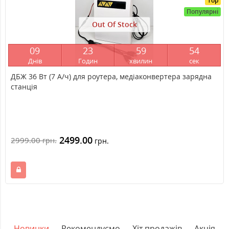
Top
Популярні
Out Of Stock
0
9
2
3
5
9
5
3
Днів
Годин
хвилин
сек
ДБЖ 36 Вт (7 А/ч) для роутера, медіаконвертера зарядна
станція
2499.00
2999.00
грн.
грн.
Новинки
Рекомендуємо
Хіт продажів
Акція