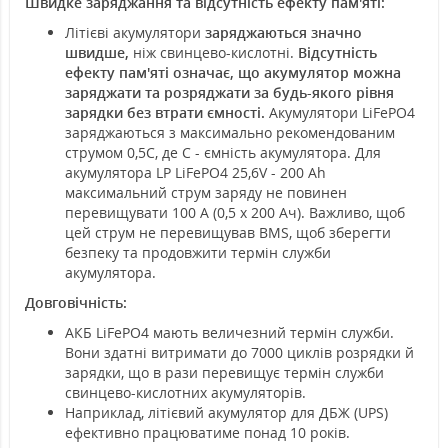
Швидке заряджання та відсутність ефекту пам'яті:
Літієві акумулятори
заряджаються значно
швидше,
ніж свинцево-кислотні.
Відсутність
ефекту пам'яті означає, що акумулятор можна
заряджати та розряджати за будь-якого рівня
зарядки без втрати ємності.
Акумулятори LiFePO4
заряджаються з максимально рекомендованим
струмом 0,5С, де С - ємність акумулятора. Для
акумулятора LP LiFePO4 25,6V - 200 Ah
максимальний струм заряду не повинен
перевищувати 100 А (0,5 x 200 Ач). Важливо, щоб
цей струм не перевищував BMS, щоб зберегти
безпеку та продовжити термін служби
акумулятора.
Довговічність:
АКБ LiFePO4 мають величезний термін служби.
Вони здатні витримати до 7000 циклів розрядки й
зарядки, що в рази перевищує термін служби
свинцево-кислотних акумуляторів.
Наприклад, літієвий акумулятор для ДБЖ (UPS)
ефективно працюватиме понад 10 років.