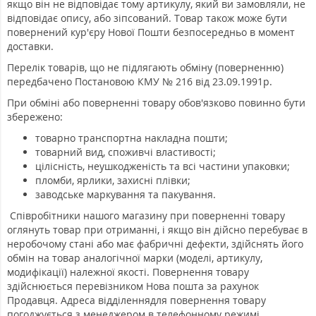
якщо він не відповідає тому артикулу, який ви замовляли, не
відповідає опису, або зіпсований. Товар також може бути
повернений кур'єру Нової Пошти безпосередньо в момент
доставки.
Перелік товарів, що не підлягають обміну (поверненню)
передбачено Постановою КМУ № 216 від 23.09.1991р.
При обміні або поверненні товару обов'язково повинно бути
збережено:
товарно транспортна накладна пошти;
товарний вид, споживчі властивості;
цілісність, неушкодженість та всі частини упаковки;
пломби, ярлики, захисні плівки;
заводське маркування та пакування.
Співробітники нашого магазину при поверненні товару
оглянуть товар при отриманні, і якщо він дійсно перебуває в
неробочому стані або має фабричні дефекти, здійснять його
обмін на товар аналогічної марки (моделі, артикулу,
модифікації) належної якості. Повернення товару
здійснюється перевізником Нова пошта за рахунок
Продавця. Адреса відділеннядля повернення товару
погоджується з менеджером в телефонному режимі.