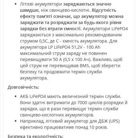
Літієві акумулятори
заряджаються значно
швидше,
ніж свинцево-кислотні.
Відсутність
ефекту пам'яті означає, що акумулятор можна
заряджати та розряджати за будь-якого рівня
зарядки без втрати ємності.
Акумулятори LiFePO4
заряджаються з максимально рекомендованим
струмом 0,5С, де С - ємність акумулятора. Для
акумулятора LP LiFePO4 51,2V - 100 Ah
максимальний струм заряду не повинен
перевищувати 50 А (0,5 x 100 Ач). Важливо, щоб
цей струм не перевищував BMS, щоб зберегти
безпеку та продовжити термін служби
акумулятора.
Довговічність:
АКБ LiFePO4 мають величезний термін служби.
Вони здатні витримати до 7000 циклів розрядки й
зарядки, що в рази перевищує термін служби
свинцево-кислотних акумуляторів.
Наприклад, літієвий акумулятор для ДБЖ (UPS)
ефективно працюватиме понад 10 років.
Безпека та екологічність: