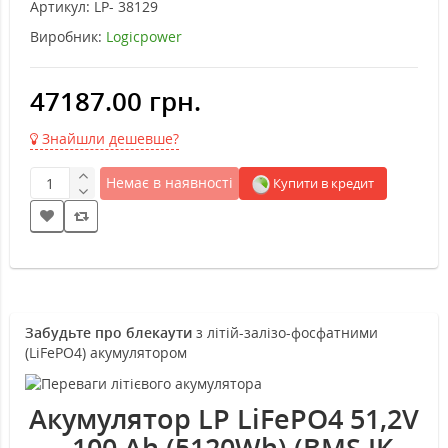
Артикул:
LP- 38129
Виробник:
Logicpower
47187.00 грн.
Знайшли дешевше?
Немає в наявності
Купити в кредит
Забудьте про блекаути
з літій-залізо-фосфатними
(LiFePO4) акумулятором
Акумулятор LP LiFePO4 51,2V
- 100 Ah (5120Wh) (BMS JK