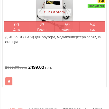
Top
Популярні
Out Of Stock
0
9
2
3
5
9
5
4
Днів
Годин
хвилин
сек
ДБЖ 36 Вт (7 А/ч) для роутера, медіаконвертера зарядна
станція
2499.00
2999.00
грн.
грн.