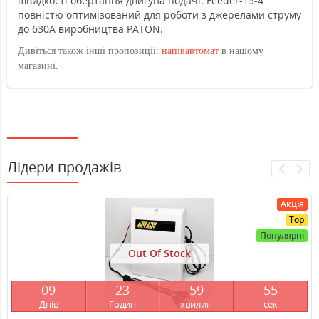
швидкості обертання двигуна подачі. Feeder-15-4
повністю оптимізований для роботи з джерелами струму
до 630А виробництва PATON.
Дивіться також інші пропозиції:
напівавтомат
в нашому
магазині.
Лідери продажів
Акція
Top
Популярні
Out Of Stock
0
9
2
3
5
9
5
4
Днів
Годин
хвилин
сек