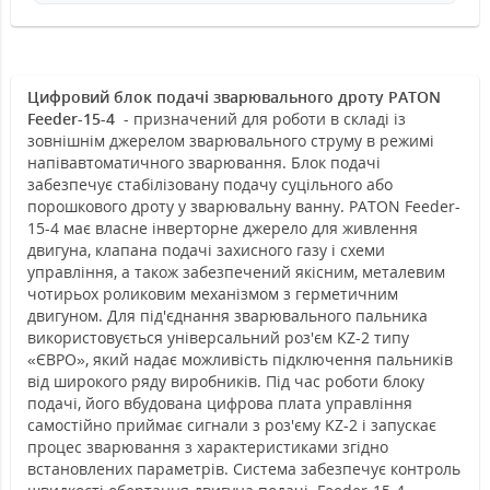
Цифровий блок подачі зварювального дроту PATON
Feeder-15-4
- призначений для роботи в складі із
зовнішнім джерелом зварювального струму в режимі
напівавтоматичного зварювання. Блок подачі
забезпечує стабілізовану подачу суцільного або
порошкового дроту у зварювальну ванну. PATON Feeder-
15-4 має власне інверторне джерело для живлення
двигуна, клапана подачі захисного газу і схеми
управління, а також забезпечений якісним, металевим
чотирьох роликовим механізмом з герметичним
двигуном. Для під'єднання зварювального пальника
використовується універсальний роз'єм KZ-2 типу
«ЄВРО», який надає можливість підключення пальників
від широкого ряду виробників. Під час роботи блоку
подачі, його вбудована цифрова плата управління
самостійно приймає сигнали з роз'єму KZ-2 і запускає
процес зварювання з характеристиками згідно
встановлених параметрів. Система забезпечує контроль