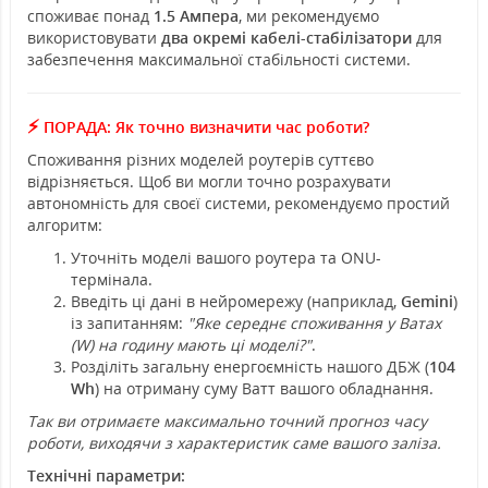
споживає понад
1.5 Ампера
, ми рекомендуємо
використовувати
два окремі кабелі-стабілізатори
для
забезпечення максимальної стабільності системи.
⚡
ПОРАДА: Як точно визначити час роботи?
Споживання різних моделей роутерів суттєво
відрізняється. Щоб ви могли точно розрахувати
автономність для своєї системи, рекомендуємо простий
алгоритм:
Уточніть моделі вашого роутера та ONU-
термінала.
Введіть ці дані в нейромережу (наприклад,
Gemini
)
із запитанням:
"Яке середнє споживання у Ватах
(W) на годину мають ці моделі?"
.
Розділіть загальну енергоємність нашого ДБЖ (
104
Wh
) на отриману суму Ватт вашого обладнання.
Так ви отримаєте максимально точний прогноз часу
роботи, виходячи з характеристик саме вашого заліза.
Технічні параметри: