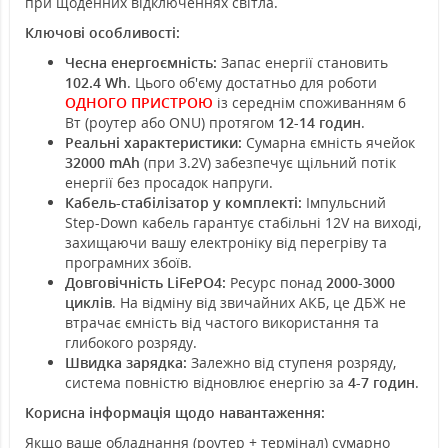
при щоденних відключеннях світла.
Ключові особливості:
Чесна енергоємність:
Запас енергії становить
102.4 Wh
. Цього об'єму достатньо для роботи
ОДНОГО ПРИСТРОЮ
із середнім споживанням 6
Вт (роутер або ONU) протягом
12-14 годин
.
Реальні характеристики:
Сумарна ємність ячейок
32000 mAh
(при 3.2V) забезпечує щільний потік
енергії без просадок напруги.
Кабель-стабілізатор у комплекті:
Імпульсний
Step-Down кабель гарантує стабільні 12V на виході,
захищаючи вашу електроніку від перегріву та
програмних збоїв.
Довговічність LiFePO4:
Ресурс понад
2000-3000
циклів
. На відміну від звичайних АКБ, це ДБЖ не
втрачає ємність від частого використання та
глибокого розряду.
Швидка зарядка:
Залежно від ступеня розряду,
система повністю відновлює енергію за
4-7 годин
.
Корисна інформація щодо навантаження:
Якщо ваше обладнання (роутер + термінал) сумарно