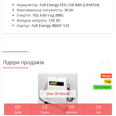
Акумулятор:
Full Energy FEG-128 8Ah (LiFePO4)
Максимальна потужність:
36 Вт
Енергія:
102.4 Вт·год (Wh)
Вихідна напруга:
12V DC
Корпус:
Full Energy BBGP-123
Лідери продажів
Акція
Top
Популярні
Out Of Stock
0
9
2
3
5
9
5
4
Днів
Годин
хвилин
сек