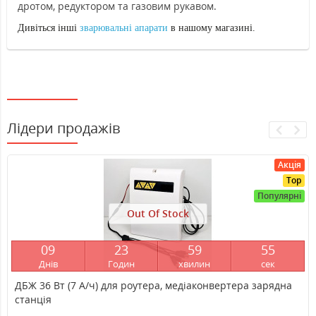
дротом, редуктором та газовим рукавом.
Дивіться інші
зварювальні апарати
в нашому магазині.
Лідери продажів
Акція
Top
Популярні
Out Of Stock
0
9
2
3
5
9
5
4
Днів
Годин
хвилин
сек
ДБЖ 36 Вт (7 А/ч) для роутера, медіаконвертера зарядна
станція