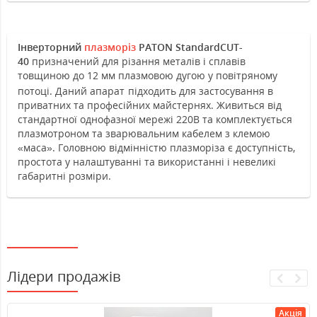
Інверторний
плазморіз
PATON StandardCUT-
40
призначений для різання металів і сплавів
товщиною до 12 мм плазмовою дугою у повітряному
потоці.
Даний апарат
підходить для застосування в
приватних та професійних майстернях. Живиться від
стандартної однофазної мережі 220В та комплектується
плазмотроном та зварювальним кабелем з клемою
«маса».
Головною відмінністю плазморіза є
доступніст
ь
,
простота у налаштуванні та використанні
і невелик
і
габаритн
і
розмір
и
.
Лідери продажів
Акція