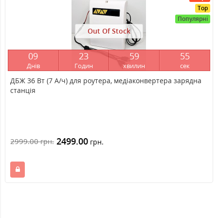
Top
Популярні
Out Of Stock
0
9
2
3
5
9
5
4
Днів
Годин
хвилин
сек
ДБЖ 36 Вт (7 А/ч) для роутера, медіаконвертера зарядна
станція
2499.00
2999.00
грн.
грн.