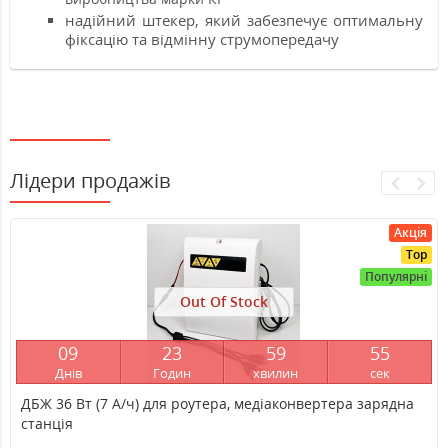
надійний штекер, який забезпечує оптимальну
фіксацію та відмінну струмопередачу
Лідери продажів
Акція
Top
Популярні
Out Of Stock
0
9
2
3
5
9
5
4
Днів
Годин
хвилин
сек
ДБЖ 36 Вт (7 А/ч) для роутера, медіаконвертера зарядна
станція