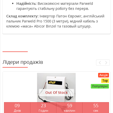
Надійність:
Високоякісні матеріали Parweld
гарантують стабільну роботу без перерв.
Склад комплекту:
Інвертор Патон Євроміг, англійський
пальник Parweld Pro 1500 (3 метри), мідний кабель з
клемою «маса» Abicor Binzel та газовый штуцер.
Лідери продажів
Акція
Top
Популярні
Out Of Stock
0
9
2
3
5
9
5
4
Днів
Годин
хвилин
сек