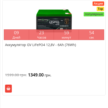
Акция
Top
популярные
0
9
2
3
5
9
5
4
Дней
Часов
минут
сек
Аккумулятор GV LiFePО4 12,8V - 6Ah (76Wh)
1349.00
1599.00
грн.
грн.