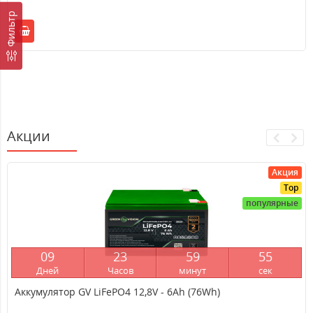
Фильтр
Акции
Акция
Top
популярные
0
9
2
3
5
9
5
4
Дней
Часов
минут
сек
Аккумулятор GV LiFePО4 12,8V - 6Ah (76Wh)