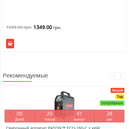
1349.00
1599.00
грн.
грн.
Рекомендуемые
Акция
Top
популярные
0
0
2
0
4
1
2
7
Дней
Часов
минут
сек
Сварочный аппарат PATON™ ECO-160-C + кейс