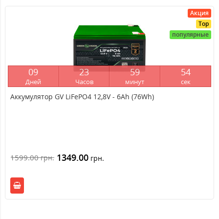
Акция
Top
популярные
0
9
2
3
5
9
5
4
Дней
Часов
минут
сек
Аккумулятор GV LiFePО4 12,8V - 6Ah (76Wh)
1349.00
1599.00
грн.
грн.