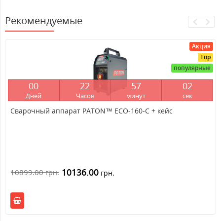
Рекомендуемые
Акция
Top
популярные
0
0
2
2
5
7
0
2
Дней
Часов
минут
сек
Сварочный аппарат PATON™ ECO-160-C + кейс
10136.00
10899.00
грн.
грн.