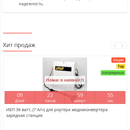
надежность.
Хит продаж
Акция
Top
популярные
Немає в наявності
0
9
2
3
5
9
5
4
Дней
Часов
минут
сек
ИБП 36 ватт, (7 А/ч) для роутера медиаконвертера
зарядная станция