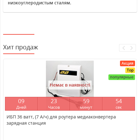
низкоуглеродистым сталям.
Хит продаж
Акция
Top
популярные
Немає в наявності
0
9
2
3
5
9
5
4
Дней
Часов
минут
сек
ИБП 36 ватт, (7 А/ч) для роутера медиаконвертера
зарядная станция