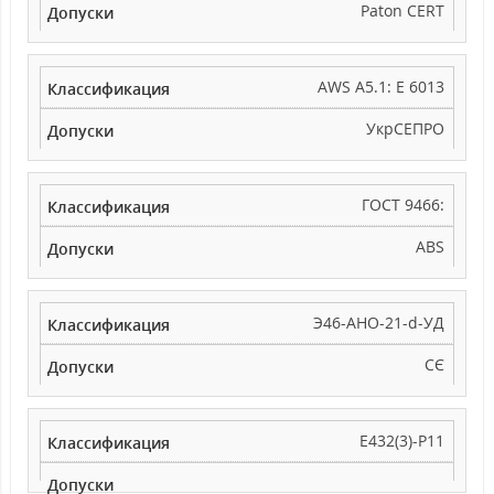
Paton CERT
AWS A5.1: E 6013
УкрСЕПРО
ГОСТ 9466:
ABS
Э46-АНО-21-d-УД
СЄ
Е432(3)-Р11