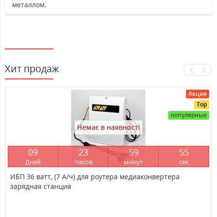
металлом.
Хит продаж
Акция
Top
популярные
Немає в наявності
0
9
2
3
5
9
5
4
Дней
Часов
минут
сек
ИБП 36 ватт, (7 А/ч) для роутера медиаконвертера
зарядная станция